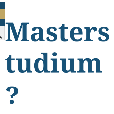
n
Masters
tudium
?