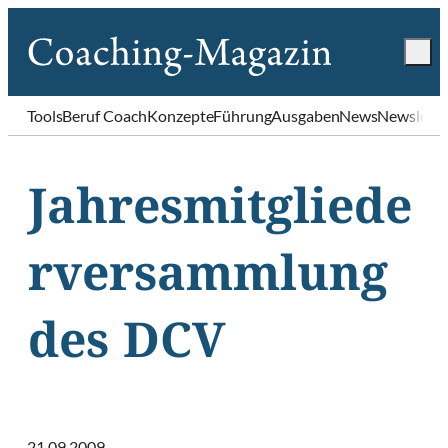
Tools
Beruf Coach
Konzepte
Führung
Ausgaben
News
Newslette
Jahresmitgliede
rversammlung
des DCV
21.09.2009