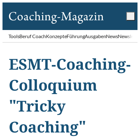
Tools
Beruf Coach
Konzepte
Führung
Ausgaben
News
Newslette
ESMT-Coaching-
Colloquium
"Tricky
Coaching"