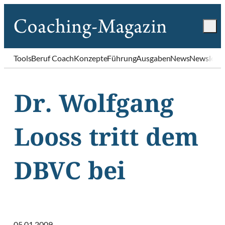
Tools
Beruf Coach
Konzepte
Führung
Ausgaben
News
Newslette
Dr. Wolfgang
Looss tritt dem
DBVC bei
05.01.2009