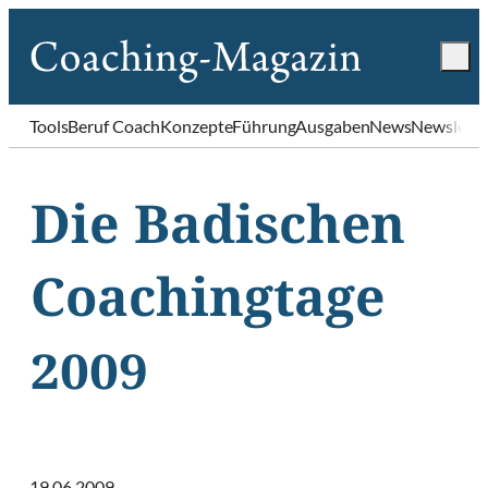
Tools
Beruf Coach
Konzepte
Führung
Ausgaben
News
Newslette
Die Badischen
Coachingtage
2009
19.06.2009