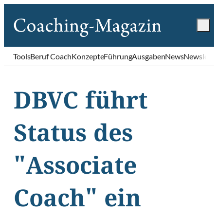
Tools
Beruf Coach
Konzepte
Führung
Ausgaben
News
Newslette
DBVC führt
Status des
"Associate
Coach" ein