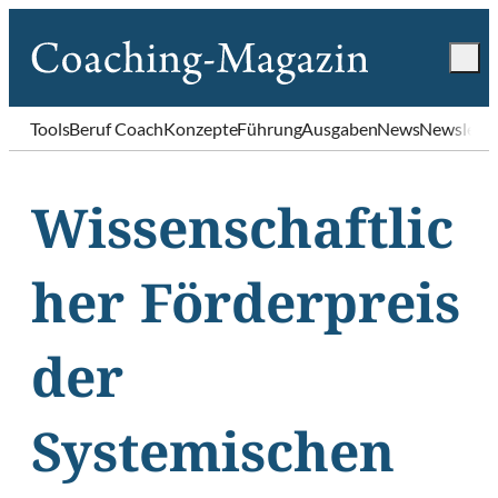
Tools
Beruf Coach
Konzepte
Führung
Ausgaben
News
Newslette
Wissenschaftlic
her Förderpreis
der
Systemischen