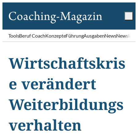
Tools
Beruf Coach
Konzepte
Führung
Ausgaben
News
Newslette
Wirtschaftskris
e verändert
Weiterbildungs
verhalten