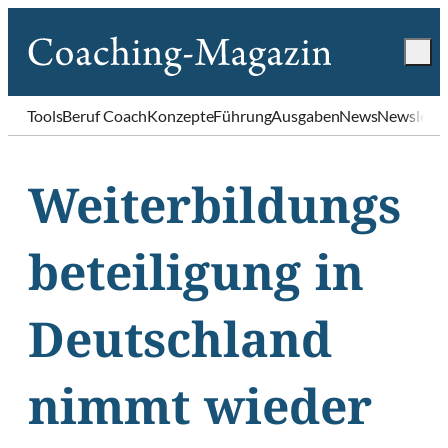
Tools
Beruf Coach
Konzepte
Führung
Ausgaben
News
Newslette
Weiterbildungs
beteiligung in
Deutschland
nimmt wieder