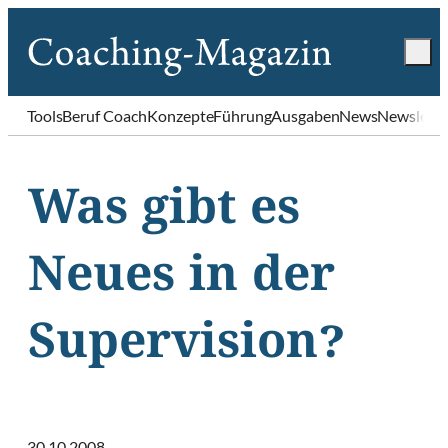
Tools
Beruf Coach
Konzepte
Führung
Ausgaben
News
Newslette
Was gibt es
Neues in der
Supervision?
30.10.2008