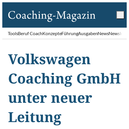
Tools
Beruf Coach
Konzepte
Führung
Ausgaben
News
Newslette
Volkswagen
Coaching GmbH
unter neuer
Leitung