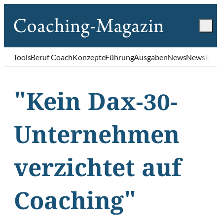
Tools
Beruf Coach
Konzepte
Führung
Ausgaben
News
Newslette
"Kein Dax-30-
Unternehmen
verzichtet auf
Coaching"