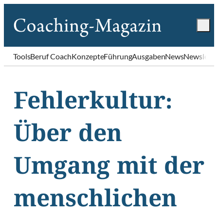
Tools
Beruf Coach
Konzepte
Führung
Ausgaben
News
Newslette
Fehlerkultur:
Über den
Umgang mit der
menschlichen