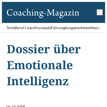
Tools
Beruf Coach
Konzepte
Führung
Ausgaben
News
Newslette
Dossier über
Emotionale
Intelligenz
05.10.2008