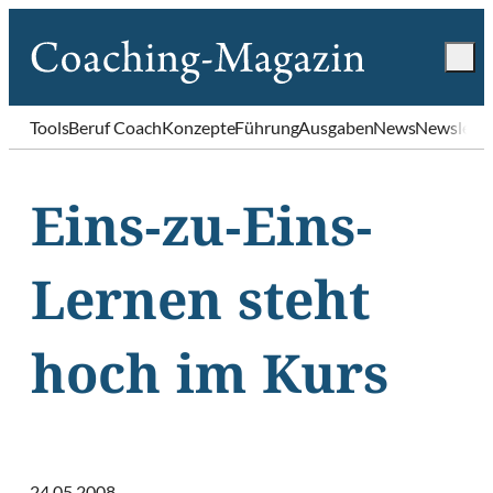
Tools
Beruf Coach
Konzepte
Führung
Ausgaben
News
Newslette
Eins-zu-Eins-
Lernen steht
hoch im Kurs
24.05.2008