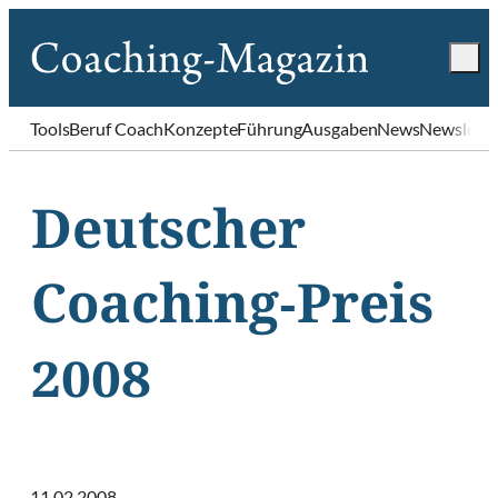
Tools
Beruf Coach
Konzepte
Führung
Ausgaben
News
Newslette
Deutscher
Coaching-Preis
2008
11.02.2008