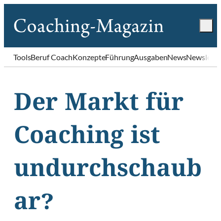
Tools
Beruf Coach
Konzepte
Führung
Ausgaben
News
Newslette
Der Markt für
Coaching ist
undurchschaub
ar?