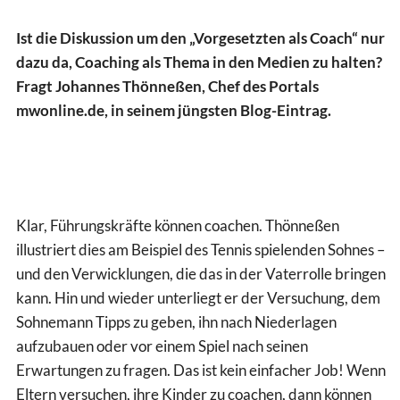
Ist die Diskussion um den „Vorgesetzten als Coach“ nur
dazu da, Coaching als Thema in den Medien zu halten?
Fragt Johannes Thönneßen, Chef des Portals
mwonline.de, in seinem jüngsten Blog-Eintrag.
Klar, Führungskräfte können coachen. Thönneßen
illustriert dies am Beispiel des Tennis spielenden Sohnes –
und den Verwicklungen, die das in der Vaterrolle bringen
kann. Hin und wieder unterliegt er der Versuchung, dem
Sohnemann Tipps zu geben, ihn nach Niederlagen
aufzubauen oder vor einem Spiel nach seinen
Erwartungen zu fragen. Das ist kein einfacher Job! Wenn
Eltern versuchen, ihre Kinder zu coachen, dann können