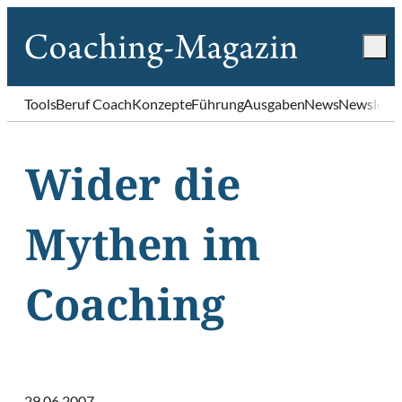
Tools
Beruf Coach
Konzepte
Führung
Ausgaben
News
Newslette
Wider die
Mythen im
Coaching
29.06.2007