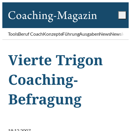
Tools
Beruf Coach
Konzepte
Führung
Ausgaben
News
Newslette
Vierte Trigon
Coaching-
Befragung
19.12.2007