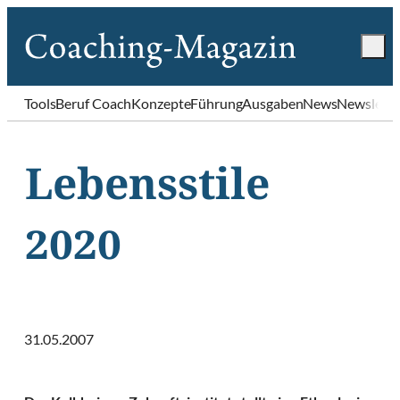
Tools
Beruf Coach
Konzepte
Führung
Ausgaben
News
Newslette
Lebensstile
2020
31.05.2007