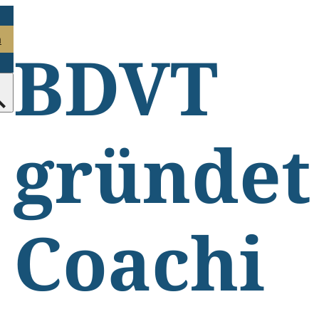
n
BDVT
gründet
Coachi