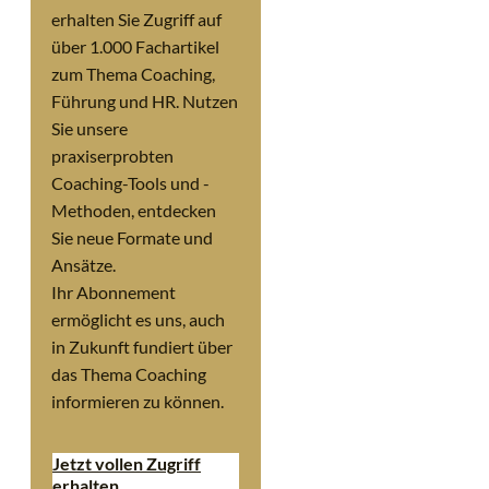
erhalten Sie Zugriff auf
über 1.000 Fachartikel
zum Thema Coaching,
Führung und HR. Nutzen
Sie unsere
praxiserprobten
Coaching-Tools und -
Methoden, entdecken
Sie neue Formate und
Ansätze.
Ihr Abonnement
ermöglicht es uns, auch
in Zukunft fundiert über
das Thema Coaching
informieren zu können.
Jetzt vollen Zugriff
erhalten