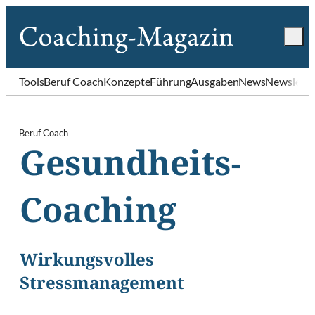
Tools
Beruf Coach
Konzepte
Führung
Ausgaben
News
Newslette
Beruf Coach
Gesundheits-
Coaching
Wirkungsvolles
Stressmanagement