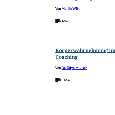
Von
Merlin Witt
4 Min.
©
fizkes/Shuttersto
Körperwahrnehmung i
Coaching
Von
Dr. Taiya Mikisch
13 Min.