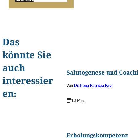
Das
könnte Sie
©
Iakov Kalinin/Shutterstoc
auch
Salutogenese und Coach
interessier
Von
Dr. Ilona Patricia Kryl
en:
13 Min.
©
fizkes/Shuttersto
Erholungskompetenz