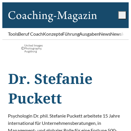
Tools
Beruf Coach
Konzepte
Führung
Ausgaben
News
Newslette
United Images
©
Photography,
Augsburg
Dr. Stefanie
Puckett
Psychologin Dr. phil. Stefanie Puckett arbeitete 15 Jahre
international für Unternehmensberatungen, in
Management- und globaler Rolle für eine Fortune 500-