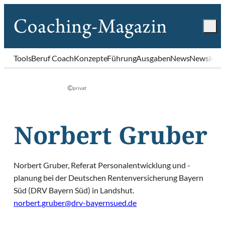
Tools
Beruf Coach
Konzepte
Führung
Ausgaben
News
Newslette
©
privat
Norbert Gruber
Norbert Gruber, Referat Personalentwicklung und -
planung bei der Deutschen Rentenversicherung Bayern
Süd (DRV Bayern Süd) in Landshut.
norbert.gruber@drv-bayernsued.de