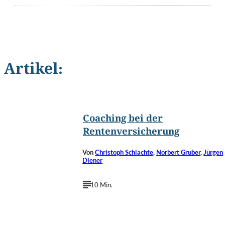
Artikel:
©
Kasiutek/Shutterstock.com
Coaching bei der
Rentenversicherung
Von
Christoph Schlachte
,
Norbert Gruber
,
Jürgen
Diener
10 Min.