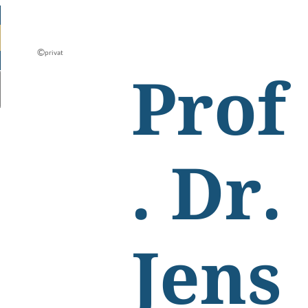
©
privat
Prof
. Dr.
Jens