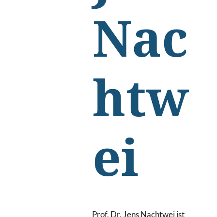
Nac
htw
ei
Prof. Dr. Jens Nachtwei ist