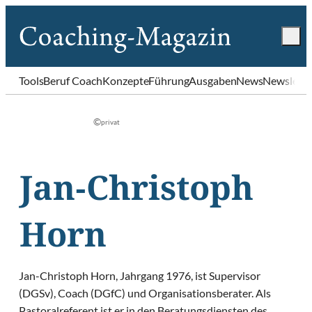
Tools
Beruf Coach
Konzepte
Führung
Ausgaben
News
Newslette
©
privat
Jan-Christoph
Horn
Jan-Christoph Horn, Jahrgang 1976, ist Supervisor
(DGSv), Coach (DGfC) und Organisationsberater. Als
Pastoralreferent ist er in den Beratungsdiensten des