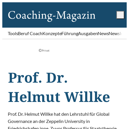
Tools
Beruf Coach
Konzepte
Führung
Ausgaben
News
Newslette
©
Privat
Prof. Dr.
Helmut Willke
Prof. Dr. Helmut Willke hat den Lehrstuhl für Global
Governance an der Zeppelin University in
Friedrichshafen inne. Zuvor Professur für Staatstheorie