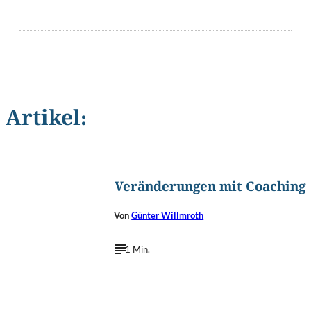
Artikel:
©
lassedesignen/Shutterstock.com
Veränderungen mit Coaching
Von
Günter Willmroth
1 Min.