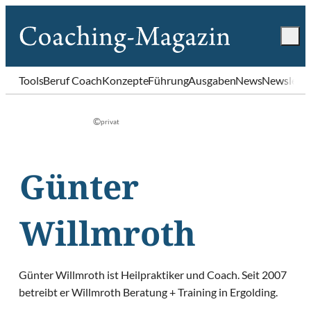
Tools
Beruf Coach
Konzepte
Führung
Ausgaben
News
Newslette
©
privat
Günter
Willmroth
Günter Willmroth ist Heilpraktiker und Coach. Seit 2007
betreibt er Willmroth Beratung + Training in Ergolding.