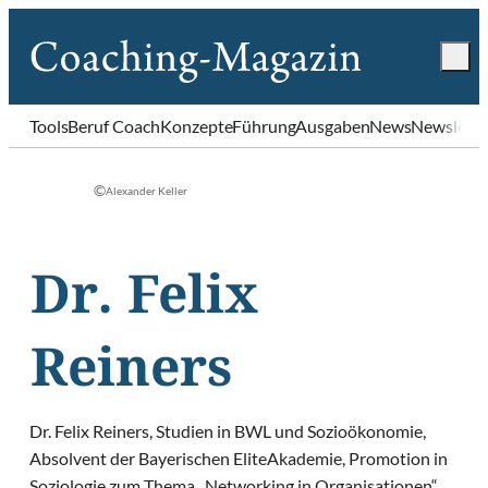
Tools
Beruf Coach
Konzepte
Führung
Ausgaben
News
Newslette
©
Alexander Keller
Dr. Felix
Reiners
Dr. Felix Reiners, Studien in BWL und Sozioökonomie,
Absolvent der Bayerischen EliteAkademie, Promotion in
Soziologie zum Thema „Networking in Organisationen“