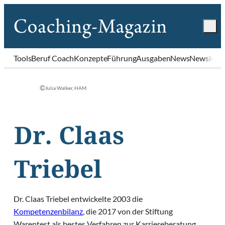
Tools
Beruf Coach
Konzepte
Führung
Ausgaben
News
Newslette
©
Julia Walker, HAM
Dr. Claas
Triebel
Dr. Claas Triebel entwickelte 2003 die
Kompetenzenbilanz
, die 2017 von der Stiftung
Warentest als bestes Verfahren zur Karriereberatung