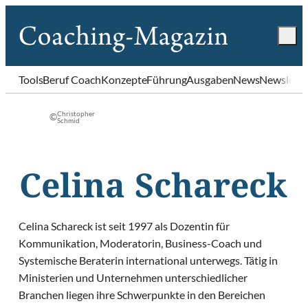
Tools
Beruf Coach
Konzepte
Führung
Ausgaben
News
Newslette
Christopher
©
Schmid
Celina Schareck
Celina Schareck ist seit 1997 als Dozentin für
Kommunikation, Moderatorin, Business-Coach und
Systemische Beraterin international unterwegs. Tätig in
Ministerien und Unternehmen unterschiedlicher
Branchen liegen ihre Schwerpunkte in den Bereichen