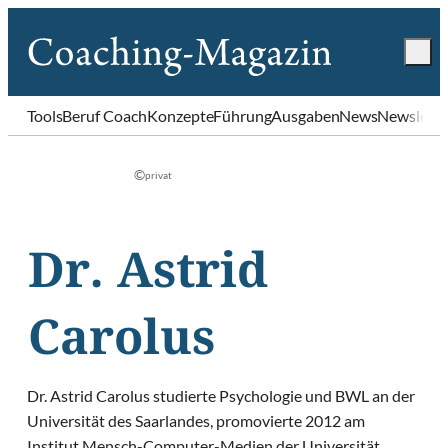
Tools
Beruf Coach
Konzepte
Führung
Ausgaben
News
Newslette
©
privat
Dr. Astrid
Carolus
Dr. Astrid Carolus studierte Psychologie und BWL an der
Universität des Saarlandes, promovierte 2012 am
Institut Mensch-Computer-Medien der Universität