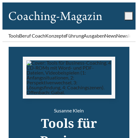
Tools
Beruf Coach
Konzepte
Führung
Ausgaben
News
Newslette
Susanne Klein
Tools für