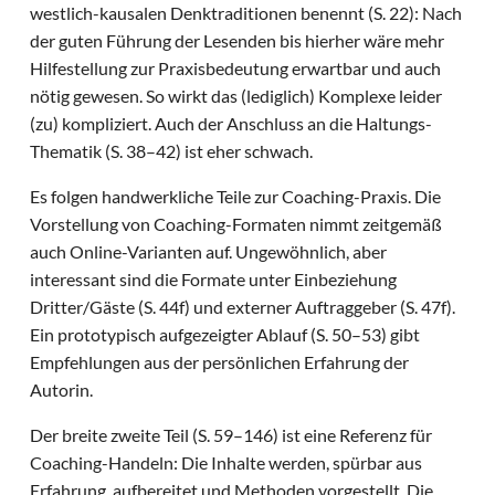
westlich-kausalen Denktraditionen benennt (S. 22): Nach
der guten Führung der Lesenden bis hierher wäre mehr
Hilfestellung zur Praxisbedeutung erwartbar und auch
nötig gewesen. So wirkt das (lediglich) Komplexe leider
(zu) kompliziert. Auch der Anschluss an die Haltungs-
Thematik (S. 38–42) ist eher schwach.
Es folgen handwerkliche Teile zur Coaching-Praxis. Die
Vorstellung von Coaching-Formaten nimmt zeitgemäß
auch Online-Varianten auf. Ungewöhnlich, aber
interessant sind die Formate unter Einbeziehung
Dritter/Gäste (S. 44f) und externer Auftraggeber (S. 47f).
Ein prototypisch aufgezeigter Ablauf (S. 50–53) gibt
Empfehlungen aus der persönlichen Erfahrung der
Autorin.
Der breite zweite Teil (S. 59–146) ist eine Referenz für
Coaching-Handeln: Die Inhalte werden, spürbar aus
Erfahrung, aufbereitet und Methoden vorgestellt. Die