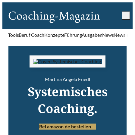
Tools
Beruf Coach
Konzepte
Führung
Ausgaben
News
Newslette
Martina Angela Friedl
Systemisches
Coaching.
Bei amazon.de bestellen