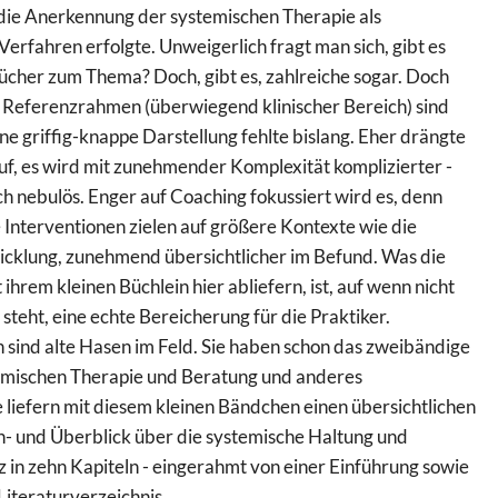
die Anerkennung der systemischen Therapie als
Verfahren erfolgte. Unweigerlich fragt man sich, gibt es
ücher zum Thema? Doch, gibt es, zahlreiche sogar. Doch
 Referenzrahmen (überwiegend klinischer Bereich) sind
ne griffig-knappe Darstellung fehlte bislang. Eher drängte
uf, es wird mit zunehmender Komplexität komplizierter -
 nebulös. Enger auf Coaching fokussiert wird es, denn
 Interventionen zielen auf größere Kontexte wie die
cklung, zunehmend übersichtlicher im Befund. Was die
ihrem kleinen Büchlein hier abliefern, ist, auf wenn nicht
 steht, eine echte Bereicherung für die Praktiker.
 sind alte Hasen im Feld. Sie haben schon das zweibändige
emischen Therapie und Beratung und anderes
 liefern mit diesem kleinen Bändchen einen übersichtlichen
n- und Überblick über die systemische Haltung und
z in zehn Kapiteln - eingerahmt von einer Einführung sowie
Literaturverzeichnis.