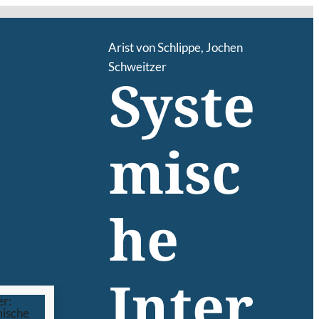
Arist von Schlippe
,
Jochen
Schweitzer
Syste
misc
he
Inter