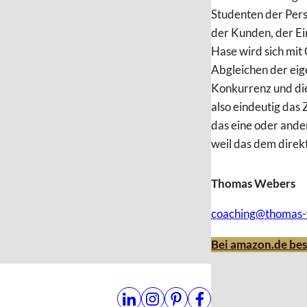
Studenten der Pers
der Kunden, der Ei
Hase wird sich mit
Abgleichen der eig
Konkurrenz und die
also eindeutig das 
das eine oder ande
weil das dem direk
Thomas Webers
coaching@thomas-
Bei amazon.de bes