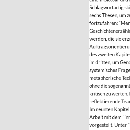
Schlagwortartig ski
sechs Thesen, um z
fortzufahren: "Men
Geschichtenerzähle
werden, die sie erz
Auftragsorientieru
des zweiten Kapite
im dritten, um Ge
systemisches Frage
metaphorische Tech
ohne die sogenannt
kritisch zu werten.
reflektierende Tea
Im neunten Kapitel
Arbeit mit dem "in
vorgestellt. Unter 