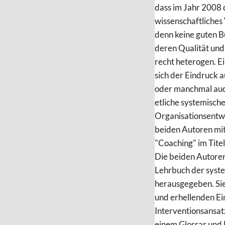
dass im Jahr 2008 
wissenschaftliches 
denn keine guten B
deren Qualität und
recht heterogen. Ei
sich der Eindruck a
oder manchmal auch
etliche systemische
Organisationsentwi
beiden Autoren mit 
"Coaching" im Titel
Die beiden Autoren
Lehrbuch der syst
herausgegeben. Sie
und erhellenden Ei
Interventionsansat
einem Glossar und 