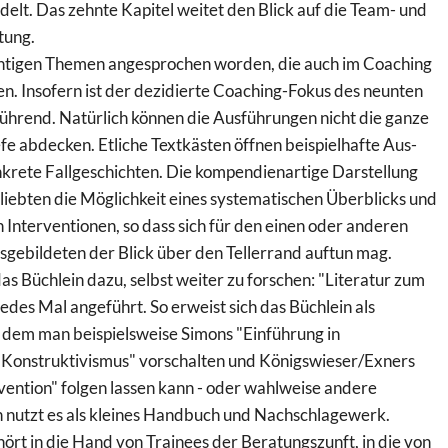
elt. Das zehnte Kapitel weitet den Blick auf die Team- und
tung.
chtigen Themen angesprochen worden, die auch im Coaching
elen. Insofern ist der dezidierte Coaching-Fokus des neunten
eführend. Natürlich können die Ausführungen nicht die ganze
fe abdecken. Etliche Textkästen öffnen beispielhafte Aus-
onkrete Fallgeschichten. Die kompendienartige Darstellung
rliebten die Möglichkeit eines systematischen Überblicks und
 Interventionen, so dass sich für den einen oder anderen
usgebildeten der Blick über den Tellerrand auftun mag.
das Büchlein dazu, selbst weiter zu forschen: "Literatur zum
edes Mal angeführt. So erweist sich das Büchlein als
, dem man beispielsweise Simons "Einführung in
 Konstruktivismus" vorschalten und Königswieser/Exners
vention" folgen lassen kann - oder wahlweise andere
n nutzt es als kleines Handbuch und Nachschlagewerk.
ört in die Hand von Trainees der Beratungszunft, in die von