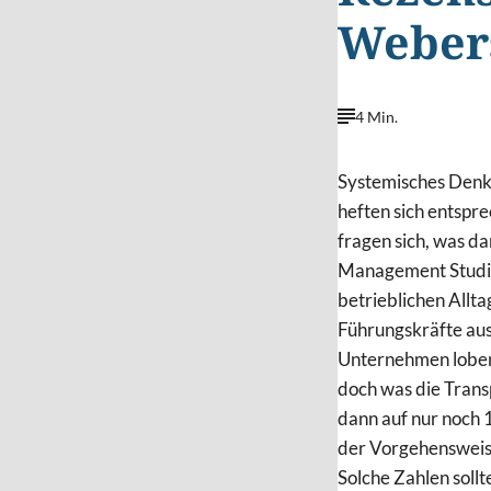
Weber
4 Min.
Systemisches Denke
heften sich entspr
fragen sich, was da
Management Studie"
betrieblichen Allta
Führungskräfte aus
Unternehmen loben 
doch was die Trans
dann auf nur noch 1
der Vorgehensweis
Solche Zahlen sollt