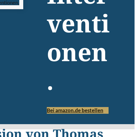
venti
onen
.
Bei amazon.de bestellen
sion von Thomas