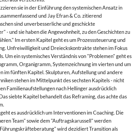
zzieren sie in der Einführung den systemischen Ansatz in
usammenfassend und Jay Efran & Co. zitierend
schen sind unverbesserliche und geschickte
r" - und sie haben die Angewohnheit, zu den Geschichten zu
ählen." Im ersten Kapitel geht es um Prozesssteuerung und
ng. Unfreiwilligkeit und Dreieckskontrakte stehen im Fokus
ls. Um ein systemisches Verständnis von "Problemen" geht es
nogramm, Organigramm, Systemzeichnung im vierten und um
n im fünften Kapitel. Skulpturen, Aufstellung und andere
niken stehen im Mittelpunkt des sechsten Kapitels - nicht
en Familienaufstellungen nach Hellinger ausdrücklich
 Das siebte Kapitel behandelt das Reframing, das achte das
m.
 geht es ausdrücklich um Interventionen im Coaching. Die
neren Team" sowie dem "Auftragskarussell" werden
"Führungskräfteberatung" wird dezidiert Transition als