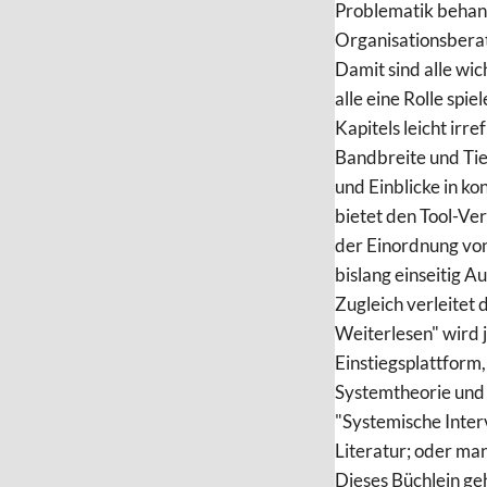
Problematik behand
Organisationsbera
Damit sind alle wi
alle eine Rolle spi
Kapitels leicht irr
Bandbreite und Tie
und Einblicke in k
bietet den Tool-Ve
der Einordnung von
bislang einseitig A
Zugleich verleitet 
Weiterlesen" wird j
Einstiegsplattform
Systemtheorie und
"Systemische Inter
Literatur; oder ma
Dieses Büchlein geh