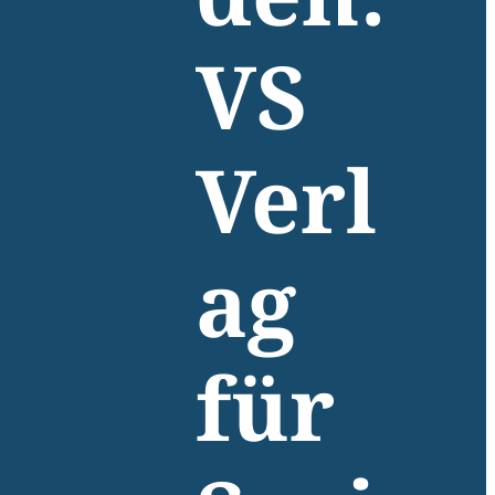
den:
VS
Verl
ag
für