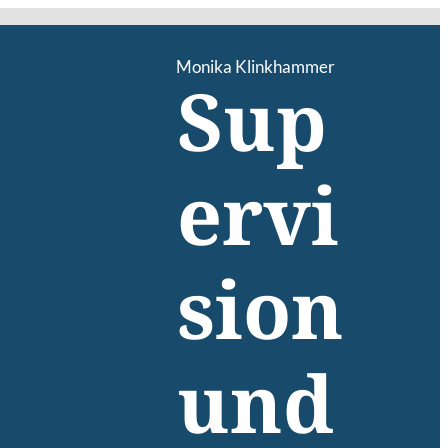
Monika Klinkhammer
Sup
ervi
sion
und