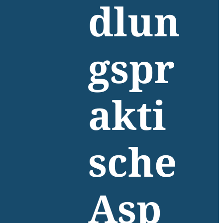
dlun
gspr
akti
sche
Asp