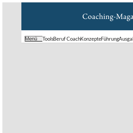
Tools
Beruf Coach
Konzepte
Führung
Ausga
Menü