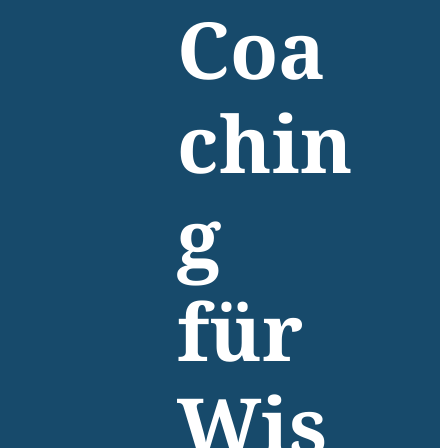
Coa
chin
g
für
Wis