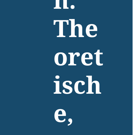
n.
The
oret
isch
e,