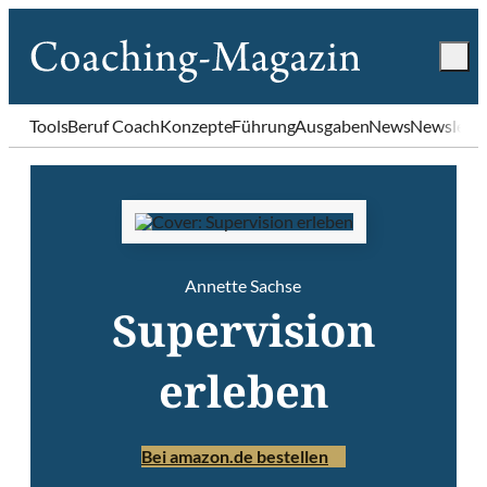
Tools
Beruf Coach
Konzepte
Führung
Ausgaben
News
Newslette
Annette Sachse
Supervision
erleben
Bei amazon.de bestellen