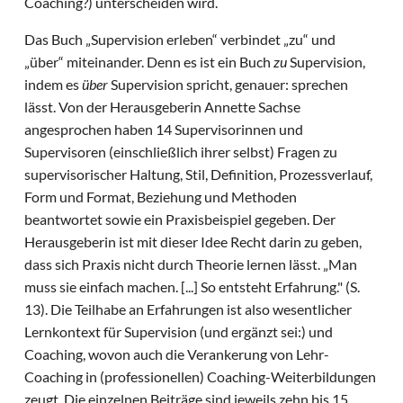
Coaching?) unterscheiden wird.
Das Buch „Supervision erleben“ verbindet „zu“ und
„über“ miteinander. Denn es ist ein Buch
zu
Supervision,
indem es
über
Supervision spricht, genauer: sprechen
lässt. Von der Herausgeberin Annette Sachse
angesprochen haben 14 Supervisorinnen und
Supervisoren (einschließlich ihrer selbst) Fragen zu
supervisorischer Haltung, Stil, Definition, Prozessverlauf,
Form und Format, Beziehung und Methoden
beantwortet sowie ein Praxisbeispiel gegeben. Der
Herausgeberin ist mit dieser Idee Recht darin zu geben,
dass sich Praxis nicht durch Theorie lernen lässt. „Man
muss sie einfach machen. [...] So entsteht Erfahrung." (S.
13). Die Teilhabe an Erfahrungen ist also wesentlicher
Lernkontext für Supervision (und ergänzt sei:) und
Coaching, wovon auch die Verankerung von Lehr-
Coaching in (professionellen) Coaching-Weiterbildungen
zeugt. Die einzelnen Beiträge sind jeweils zehn bis 15