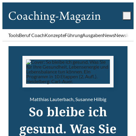
Tools
Beruf Coach
Konzepte
Führung
Ausgaben
News
Newslette
Matthias Lauterbach
,
Susanne Hilbig
So bleibe ich
gesund. Was Sie