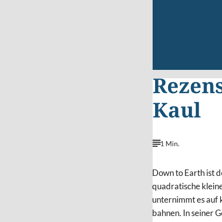
Rezens
Kaul
1 Min.
Down to Earth ist 
quadratische klein
unternimmt es auf 
bahnen. In seiner 