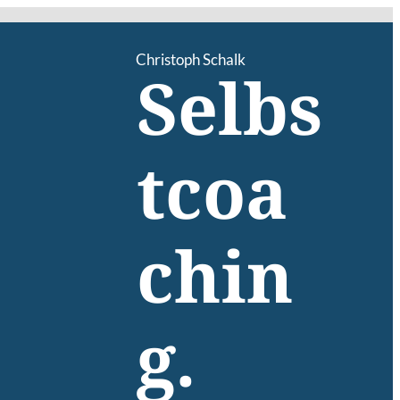
Christoph Schalk
Selbs
tcoa
chin
g.