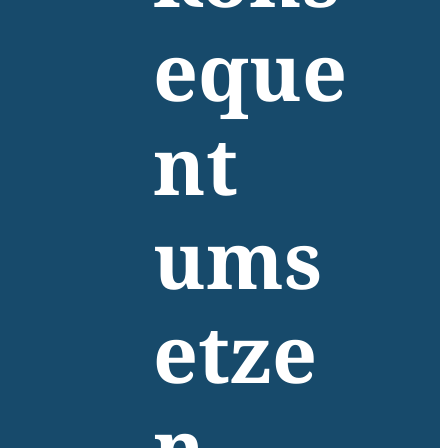
eque
nt
ums
etze