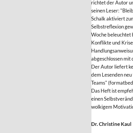
richtet der Autor 
seinen Leser: "Bleib
Schalk aktiviert zu
Selbstreflexion ge
Woche beleuchtet b
Konflikte und Kris
Handlungsanweisung
abgeschlossen mit d
Der Autor liefert 
dem Lesenden neu f
Teams" (formatbedi
Das Heft ist empfeh
einen Selbstverände
wolkigem Motivati
Dr. Christine Kaul