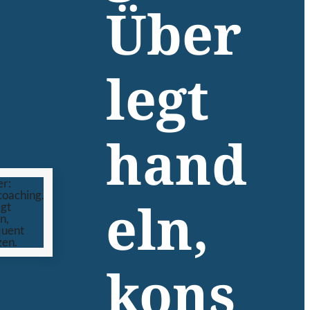
Über
legt
hand
eln,
kons