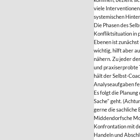
viele Interventione
systemischen Hinte
Die Phasen des Sel
Konfliktsituation in 
Ebenen ist zunächst
wichtig, hilft aber 
nähern. Zu jeder de
und praxiserprobte 
hält der Selbst-Coa
Analyseaufgaben fe
Es folgt die Planun
Sache" geht. (Achtun
gerne die sachliche
Middendorfsche Mod
Konfrontation mit de
Handeln und Abschlie