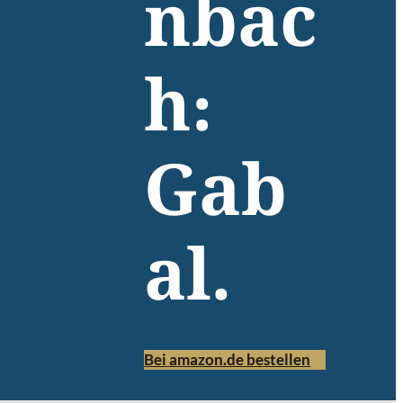
nbac
h:
Gab
al.
Bei amazon.de bestellen