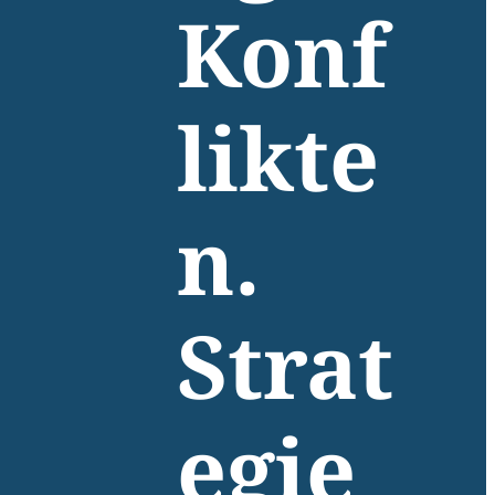
Konf
likte
n.
Strat
egie