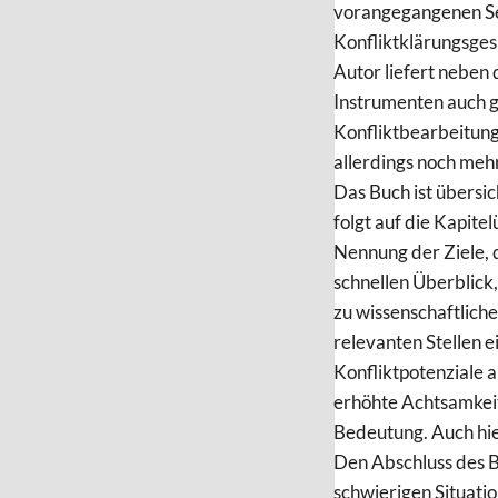
vorangegangenen Sel
Konfliktklärungsges
Autor liefert neben
Instrumenten auch g
Konfliktbearbeitung
allerdings noch mehr
Das Buch ist übersic
folgt auf die Kapite
Nennung der Ziele, 
schnellen Überblick,
zu wissenschaftlich
relevanten Stellen ei
Konfliktpotenziale 
erhöhte Achtsamkei
Bedeutung. Auch hi
Den Abschluss des B
schwierigen Situati