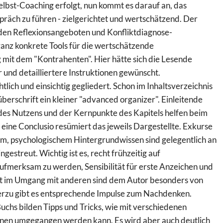
bst-Coaching erfolgt, nun kommt es darauf an, das
präch zu führen - zielgerichtet und wertschätzend. Der
 den Reflexionsangeboten und Konfliktdiagnose-
anz konkrete Tools für die wertschätzende
 mit dem "Kontrahenten". Hier hätte sich die Lesende
 und detailliertere Instruktionen gewünscht.
htlich und einsichtig gegliedert. Schon im Inhaltsverzeichnis
lüberschrift ein kleiner "advanced organizer". Einleitende
des Nutzens und der Kernpunkte des Kapitels helfen beim
 eine Conclusio resümiert das jeweils Dargestellte. Exkurse
em, psychologischem Hintergrundwissen sind gelegentlich an
ngestreut. Wichtig ist es, recht frühzeitig auf
aufmerksam zu werden, Sensibilität für erste Anzeichen und
t im Umgang mit anderen sind dem Autor besonders von
erzu gibt es entsprechende Impulse zum Nachdenken.
uchs bilden Tipps und Tricks, wie mit verschiedenen
onen umgegangen werden kann. Es wird aber auch deutlich