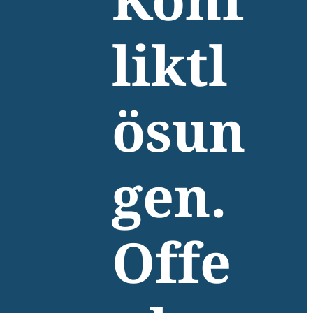
Konf
liktl
ösun
gen.
Offe