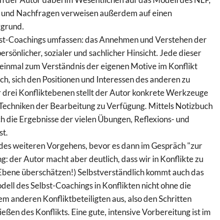
n und Nachfragen verweisen außerdem auf einen
rgrund.
bst-Coachings umfassen: das Annehmen und Verstehen der
persönlicher, sozialer und sachlicher Hinsicht. Jede dieser
 einmal zum Verständnis der eigenen Motive im Konflikt
auch, sich den Positionen und Interessen des anderen zu
r drei Konfliktebenen stellt der Autor konkrete Werkzeuge
Techniken der Bearbeitung zu Verfügung. Mittels Notizbuch
ch die Ergebnisse der vielen Übungen, Reflexions- und
st.
g des weiteren Vorgehens, bevor es dann im Gespräch "zur
g: der Autor macht aber deutlich, dass wir in Konflikte zu
 Ebene überschätzen!) Selbstverständlich kommt auch das
ell des Selbst-Coachings in Konflikten nicht ohne die
m anderen Konfliktbeteiligten aus, also den Schritten
ßen des Konflikts. Eine gute, intensive Vorbereitung ist im