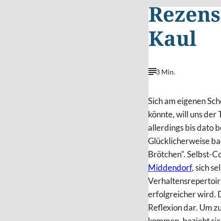
Rezens
Kaul
3 Min.
Sich am eigenen Sch
könnte, will uns der
allerdings bis dato
Glücklicherweise ba
Brötchen". Selbst-C
Middendorf
, sich s
Verhaltensrepertoir
erfolgreicher wird.
Reflexion dar. Um zu
kommen, bezieht sic