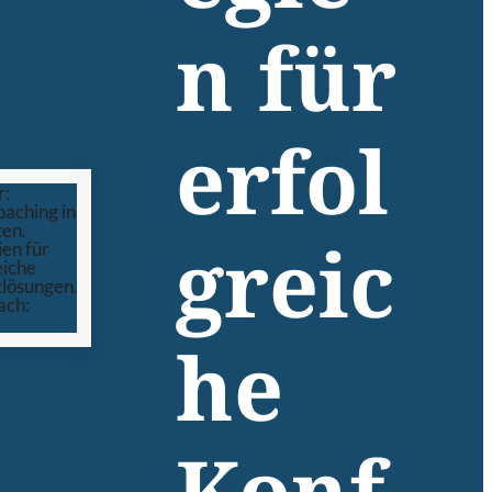
n für
erfol
greic
he