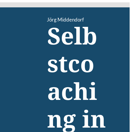
Jörg Middendorf
Selb
stco
achi
ng in