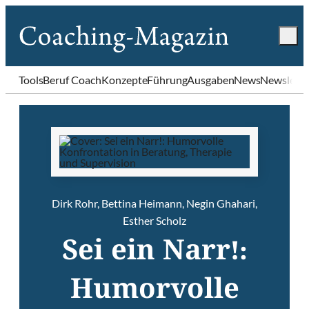
Tools
Beruf Coach
Konzepte
Führung
Ausgaben
News
Newslette
Dirk Rohr
,
Bettina Heimann
,
Negin Ghahari
,
Esther Scholz
Sei ein Narr!:
Humorvolle