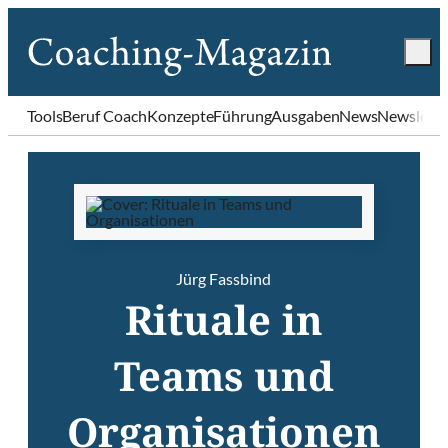
Tools
Beruf Coach
Konzepte
Führung
Ausgaben
News
Newslette
Jürg Fassbind
Rituale in
Teams und
Organisationen