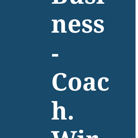
ness
-
Coac
h.