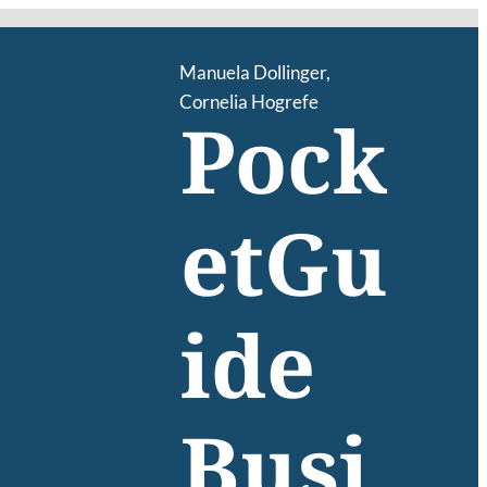
Manuela Dollinger
,
Cornelia Hogrefe
Pock
etGu
ide
Busi