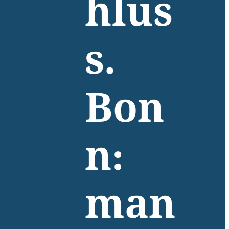
hlus
s.
Bon
n:
man