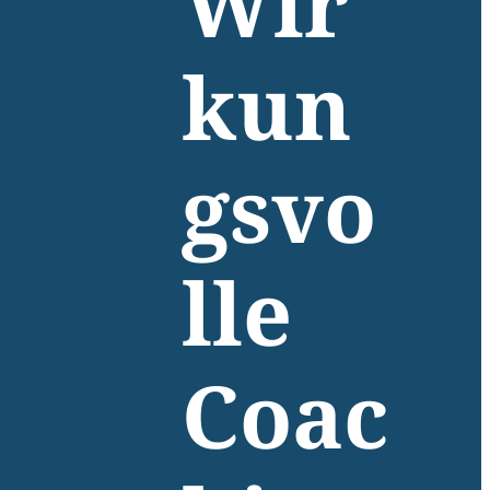
Wir
kun
gsvo
lle
Coac