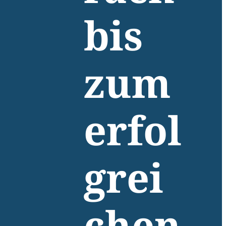
bis
zum
erfol
grei