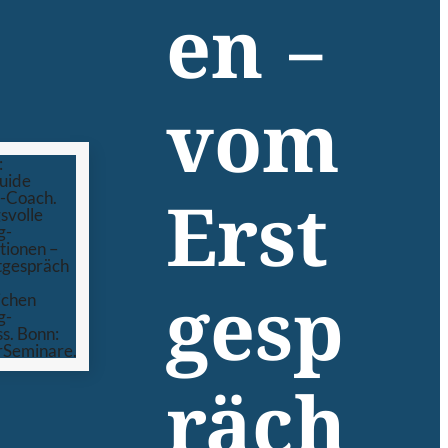
en –
vom
Erst
gesp
räch