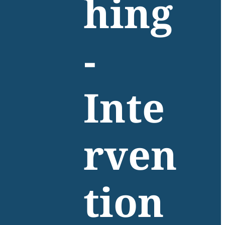
hing
-
Inte
rven
tion