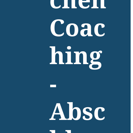
chen
Coac
hing
-
Absc