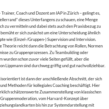
Trainer, Coach und Dozent am IAP in Zürich – gelingt es,
ellerrand“ dieses Unterfangens zu schauen, eine Menge
ch zu vermitteln und dabei stets auch den Praxisbezug zu
 bemüht er sich zunächst um eine Unterscheidung ähnlich
te wie (Einzel-/Gruppen-) Supervision und Intervision.
ie Theorie reicht dann die Betrachtung von Rollen, Normen
tnisse zu Gruppenprozessen. Zu Teambuilding oder
m wurden schon zuvor viele Seiten gefüllt, aber die
n Lippmann sind durchweg griffig und gut nachvollziehbar.
sorientiert ist dann der anschließende Abschnitt, der sich
und Methoden für kollegiales Coaching beschäftigt. Hier
wirklich schätzenswerte Zusammenstellung von klassischen
r Gruppenmoderation, vom Harvard-Konzept über
iehungslandkarten bis hin zur Systemdarstellung mit