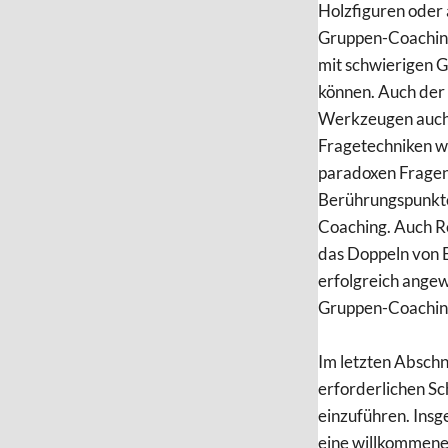
Holzfiguren oder 
Gruppen-Coachings
mit schwierigen Ge
können. Auch der 
Werkzeugen auch a
Fragetechniken wi
paradoxen Fragen
Berührungspunkte
Coaching. Auch R
das Doppeln von 
erfolgreich angew
Gruppen-Coachin
Im letzten Abschn
erforderlichen Sc
einzuführen. Insg
eine willkommene