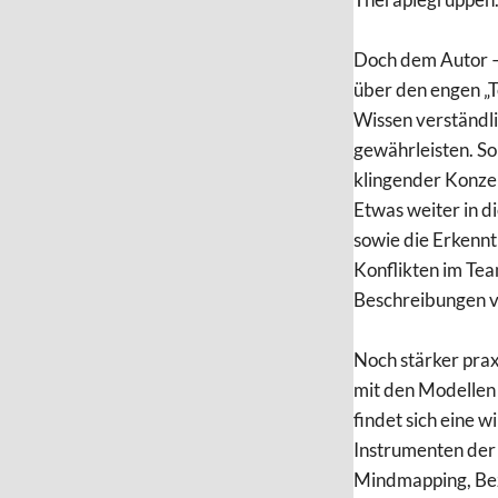
Doch dem Autor – 
über den engen „T
Wissen verständli
gewährleisten. So
klingender Konzep
Etwas weiter in d
sowie die Erkenn
Konflikten im Tea
Beschreibungen vo
Noch stärker praxi
mit den Modellen 
findet sich eine 
Instrumenten de
Mindmapping, Bez