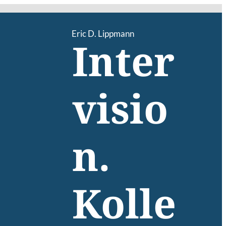
Eric D. Lippmann
Inter
visio
n.
Kolle