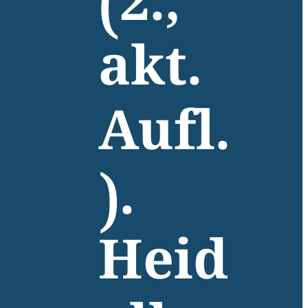
(2.,
akt.
Aufl.
).
Heid