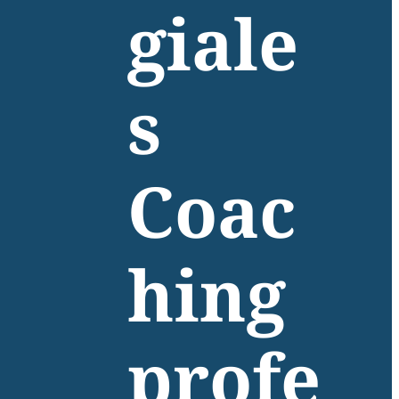
giale
s
Coac
hing
profe