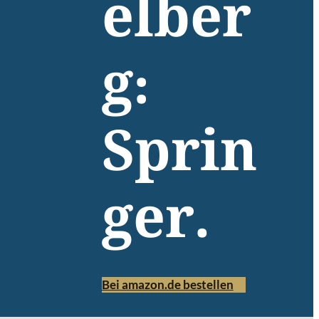
elber
g:
Sprin
ger.
Bei amazon.de bestellen