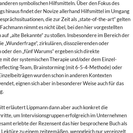
anderen symbolischen Hilfsmitteln. Über den Fokus des
 hinaus findet der Novize allerhand Hilfsmittel im Umgang
sprächssituationen, die zur Zeit als „state-of-the-art“ gelten
Fachmann nimmt es nicht übel, bei den hier vorgestellten
uf „alte Bekannte“ zu stoßen. Insbesondere im Bereich der
e „Wunderfrage“, zirkulären, dissoziierenden oder
 oder den „fünf Warums“ ergeben sich direkte
 mit der systemischen Therapie und/oder dem Einzel-
eflecting-Team, Brainstorming (mit 6-5-4-Methode) oder
Einzelbeiträgen wurden schon in anderen Kontexten
endet, eignen sich aber in besonderer Weise auch für das
g.
itt erläutert Lippmann dann aber auch konkret die
hritte, um Intervisionsgruppen erfolgreich im Unternehmen
esamt erlebte der Rezensent das hier besprochene Buch als
 Lektüre zu einem zeitgemäßen, wenngleich nur vereinzelt