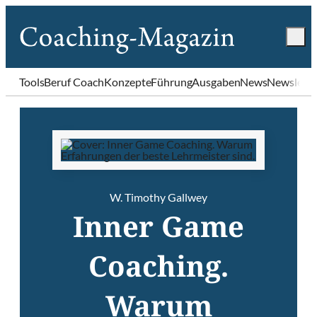
Tools
Beruf Coach
Konzepte
Führung
Ausgaben
News
Newslette
W. Timothy Gallwey
Inner Game
Coaching.
Warum