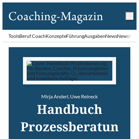
Tools
Beruf Coach
Konzepte
Führung
Ausgaben
News
Newslette
Mirja Anderl
,
Uwe Reineck
Handbuch
Prozessberatun