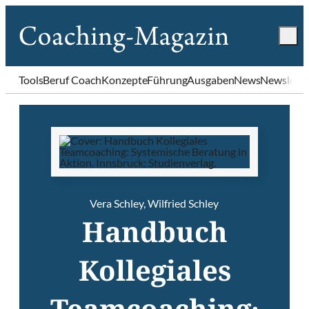
Tools
Beruf Coach
Konzepte
Führung
Ausgaben
News
Newslette
Vera Schley
,
Wilfried Schley
Handbuch
Kollegiales