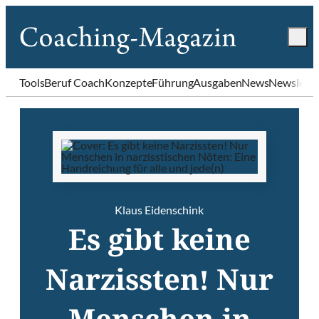
Tools
Beruf Coach
Konzepte
Führung
Ausgaben
News
Newslette
Klaus Eidenschink
Es gibt keine
Narzissten! Nur