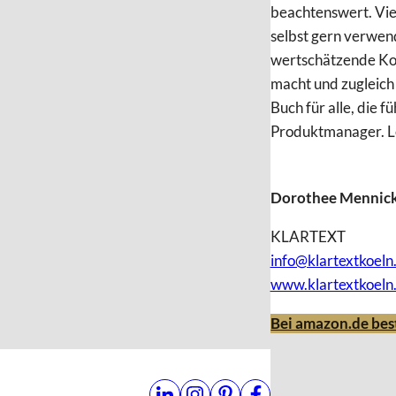
beachtenswert. Viel
selbst gern verwend
wertschätzende Ko
macht und zugleich 
Buch für alle, die 
Produktmanager. L
Dorothee Mennic
KLARTEXT
info@klartextkoeln
www.klartextkoeln
Bei amazon.de bes