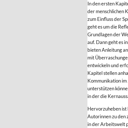
In den ersten Kapi
der menschlichen K
zum Einfluss der Sp
geht es um die Refl
Grundlagen der Wer
auf. Dann geht es i
bieten Anleitung an
mit Überraschungen
entwickeln und erf
Kapitel stellen an
Kommunikation im A
unterstützen könne
in der die Kernauss
Hervorzuheben ist 
Autorinnen zu den 
in der Arbeitswelt 