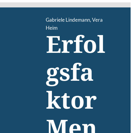
Gabriele Lindemann
,
Vera
Heim
Erfol
gsfa
ktor
Men