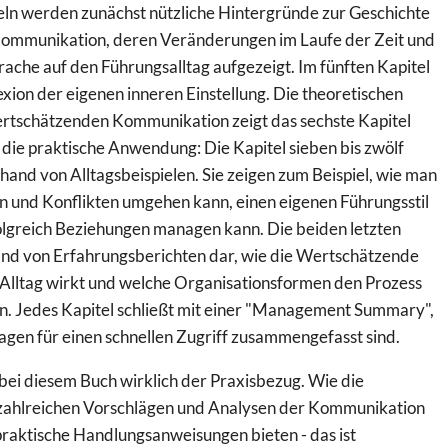
teln werden zunächst nützliche Hintergründe zur Geschichte
ommunikation, deren Veränderungen im Laufe der Zeit und
rache auf den Führungsalltag aufgezeigt. Im fünften Kapitel
exion der eigenen inneren Einstellung. Die theoretischen
tschätzenden Kommunikation zeigt das sechste Kapitel
n die praktische Anwendung: Die Kapitel sieben bis zwölf
hand von Alltagsbeispielen. Sie zeigen zum Beispiel, wie man
 und Konflikten umgehen kann, einen eigenen Führungsstil
olgreich Beziehungen managen kann. Die beiden letzten
hand von Erfahrungsberichten dar, wie die Wertschätzende
lltag wirkt und welche Organisationsformen den Prozess
n. Jedes Kapitel schließt mit einer "Management Summary",
agen für einen schnellen Zugriff zusammengefasst sind.
bei diesem Buch wirklich der Praxisbezug. Wie die
zahlreichen Vorschlägen und Analysen der Kommunikation
praktische Handlungsanweisungen bieten - das ist