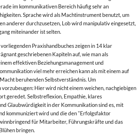
rade im kommunikativen Bereich häufig sehr an
igkeiten. Sprache wird als Machtinstrument benutzt, um
en anderer durchzusetzen, Lob wird manipulativ eingesetzt,
ng miteinander ist selten.
 vorliegenden Praxishandbuches zeigen in 14 klar
rägnant geschriebenen Kapiteln auf, wie man als
 einem effektiven Beziehungsmanagement und
mmunikation viel mehr erreichen kann als mit einem auf
r Macht beruhenden Selbstverständnis. Um
 vorzubeugen: Hier wird nicht einem weichen, nachgiebigen
rt geredet. Selbstreflexion, Empathie, klares
und Glaubwürdigkeit in der Kommunikation sind es, mit
d kommuniziert wird und die den "Erfolgsfaktor
winnbringend für Mitarbeiter, Führungskräfte und das
lühen bringen.