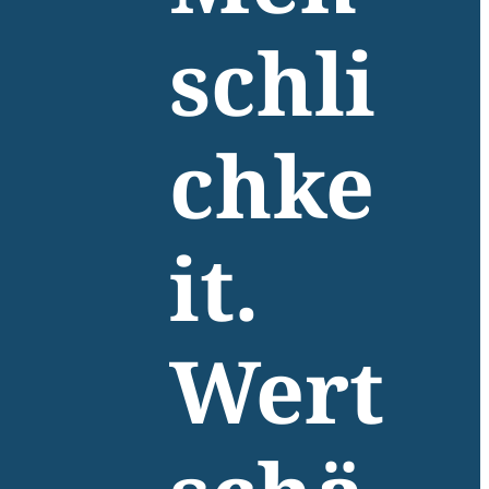
schli
chke
it.
Wert