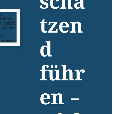
schä
tzen
d
führ
en –