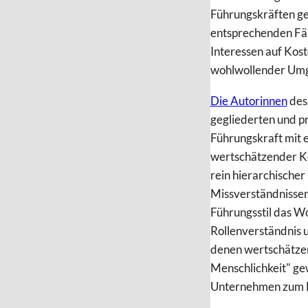
Führungskräften ge
entsprechenden Fäh
Interessen auf Kost
wohlwollender Umga
Die Autorinnen
des
gegliederten und p
Führungskraft mit
wertschätzender Ko
rein hierarchische
Missverständnissen
Führungsstil das Wo
Rollenverständnis 
denen wertschätzen
Menschlichkeit" ge
Unternehmen zum B