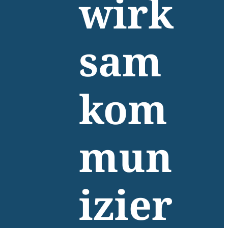
wirk
sam
kom
mun
izier